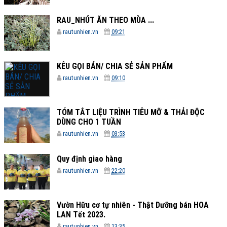
RAU_NHÚT ĂN THEO MÙA ...
rautunhien.vn
09:21
KÊU GỌI BÁN/ CHIA SẺ SẢN PHẨM
rautunhien.vn
09:10
TÓM TẮT LIỆU TRÌNH TIÊU MỠ & THẢI ĐỘC
DÙNG CHO 1 TUẦN
rautunhien.vn
03:53
Quy định giao hàng
rautunhien.vn
22:20
Vườn Hữu cơ tự nhiên - Thật Dưỡng bán HOA
LAN Tết 2023.
rautunhien.vn
13:35