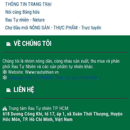
THÔNG TIN TRANG TRẠI
Nói cùng Bằng hữu
Rau Tự nhiên - Nature
Chợ Đầu mối NÔNG SẢN - THỰC PHẨM - Trực tuyến
VỀ CHÚNG TÔI
Chúng tôi là nhóm nông dân, cùng nhau sản xuất, thu mua và phân
phối Rau Tự Nhiên và các sản phẩm tự nhiên khác.
Website: Www.rautunhien.vn
Fanpage: Rau TỰ NHIÊN - Rau, củ, quả Tươi khỏe
.
LIÊN HỆ
Trung tâm Rau Tự nhiên TP. HCM:
618 Dương Công Khi, tổ 17, ấp 1, xã Xuân Thới Thượng, Huyện
Hóc Môn, TP. Hồ Chí Minh, Việt Nam