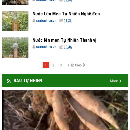
Nước Lên Men Tự Nhiên Nghệ đen
rautunhien.vn
11:23
Nước lên men Tự Nhiên Thanh vị
rautunhien.vn
10:46
1
2
3
Tiếp theo
RAU TỰ NHIÊN
More