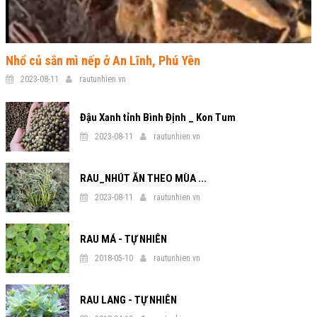
Nhổ củ sắn mì nếp ở An Lĩnh, Phú Yên
2023-08-11
rautunhien.vn
Đậu Xanh tỉnh Bình Định _ Kon Tum
2023-08-11
rautunhien.vn
RAU_NHÚT ĂN THEO MÙA ...
2023-08-11
rautunhien.vn
RAU MÁ - TỰ NHIÊN
2018-05-10
rautunhien.vn
RAU LANG - TỰ NHIÊN