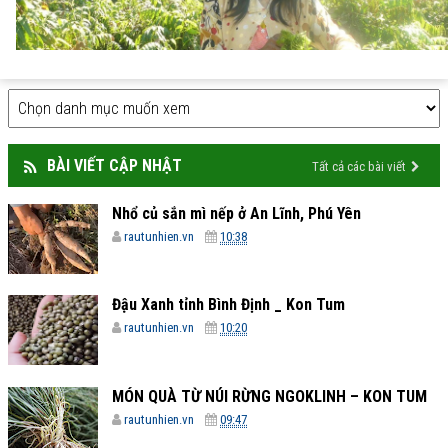
BÀI VIẾT CẬP NHẬT
Tất cả các bài viết
Nhổ củ sắn mì nếp ở An Lĩnh, Phú Yên
rautunhien.vn
10:38
Đậu Xanh tỉnh Bình Định _ Kon Tum
rautunhien.vn
10:20
MÓN QUÀ TỪ NÚI RỪNG NGOKLINH – KON TUM
rautunhien.vn
09:47