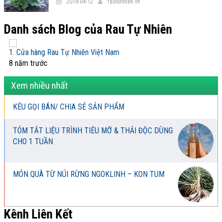
2018-04-12
rautunhien.vn
Danh sách Blog của Rau Tự Nhiên
1. Cửa hàng Rau Tự Nhiên Việt Nam
8 năm trước
Xem nhiều nhất
KÊU GỌI BÁN/ CHIA SẺ SẢN PHẨM
TÓM TẮT LIỆU TRÌNH TIÊU MỠ & THẢI ĐỘC DÙNG
CHO 1 TUẦN
MÓN QUÀ TỪ NÚI RỪNG NGOKLINH – KON TUM
Kênh Liên Kết