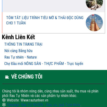
TÓM TẮT LIỆU TRÌNH TIÊU MỠ & THẢI ĐỘC DÙNG
CHO 1 TUẦN
Kênh Liên Kết
THÔNG TIN TRANG TRẠI
Nói cùng Bằng hữu
Rau Tự nhiên - Nature
Chợ Đầu mối NÔNG SẢN - THỰC PHẨM - Trực tuyến
VỀ CHÚNG TÔI
Chúng tôi là nhóm nông dân, cùng nhau sản xuất, thu mua và phân
phối Rau Tự Nhiên và các sản phẩm tự nhiên khác.
Website: Www.rautunhien.vn
Fanpage: Rau TỰ NHIÊN - Rau, củ, quả Tươi khỏe
.