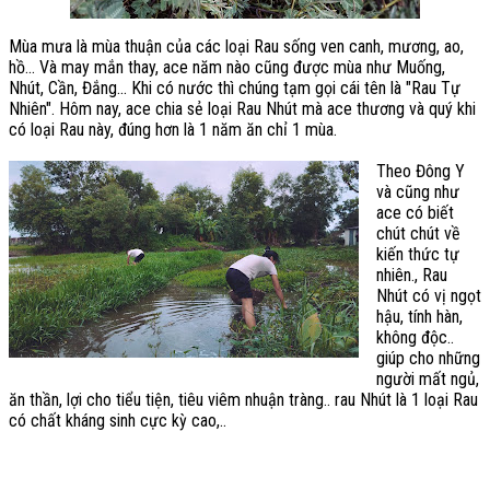
Mùa mưa là mùa thuận của các loại Rau sống ven canh, mương, ao,
hồ... Và may mắn thay, ace năm nào cũng được mùa như Muống,
Nhút, Cần, Đắng... Khi có nước thì chúng tạm gọi cái tên là "Rau Tự
Nhiên". Hôm nay, ace chia sẻ loại Rau Nhút mà ace thương và quý khi
có loại Rau này, đúng hơn là 1 năm ăn chỉ 1 mùa.
Theo Đông Y
và cũng như
ace có biết
chút chút về
kiến thức tự
nhiên., Rau
Nhút có vị ngọt
hậu, tính hàn,
không độc..
giúp cho những
người mất ngủ,
ăn thần, lợi cho tiểu tiện, tiêu viêm nhuận tràng.. rau Nhút là 1 loại Rau
có chất kháng sinh cực kỳ cao,..