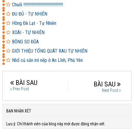
Chuối !!!!!!!!!!!!!!!!!!!!!!!!!!!!!!!!!
ĐU ĐỦ - TỰ NHIÊN
Hồng Đà Lạt - Tự Nhiên
XOÀI - TỰ NHIÊN
BÔNG SO ĐŨA
GIỚI THIỆU TỔNG QUÁT RAU TỰ NHIÊN
Nhổ củ sắn mì nếp ở An Lĩnh, Phú Yên
BÀI SAU
BÀI SAU
« Prev Post
Next Post »
BẠN NHẬN XÉT
Lưu ý: Chỉ thành viên của blog này mới được đăng nhận xét.