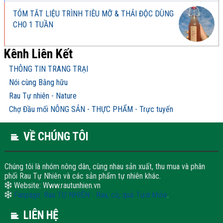
TÓM TẮT LIỆU TRÌNH TIÊU MỠ & THẢI ĐỘC DÙNG
CHO 1 TUẦN
Kênh Liên Kết
THÔNG TIN TRANG TRẠI
Nói cùng Bằng hữu
Rau Tự nhiên - Nature
Chợ Đầu mối NÔNG SẢN - THỰC PHẨM - Trực tuyến
VỀ CHÚNG TÔI
Chúng tôi là nhóm nông dân, cùng nhau sản xuất, thu mua và phân
phối Rau Tự Nhiên và các sản phẩm tự nhiên khác.
Website: Www.rautunhien.vn
Fanpage: Rau TỰ NHIÊN - Rau, củ, quả Tươi khỏe
.
LIÊN HỆ