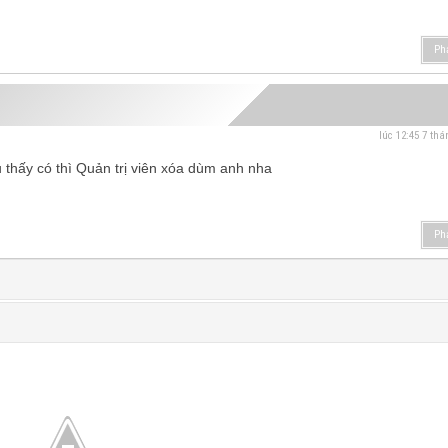
Ph
lúc 12:45 7 thá
thấy có thì Quản trị viên xóa dùm anh nha
Ph