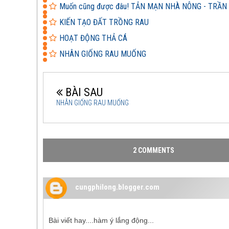
Muốn cũng được đâu! TẢN MẠN NHÀ NÔNG - TRẦN 
KIẾN TẠO ĐẤT TRỒNG RAU
HOẠT ĐỘNG THẢ CÁ
NHÂN GIỐNG RAU MUỐNG
BÀI SAU
NHÂN GIỐNG RAU MUỐNG
2 COMMENTS
cungphilong.blogger.com
Bài viết hay....hàm ý lắng động...