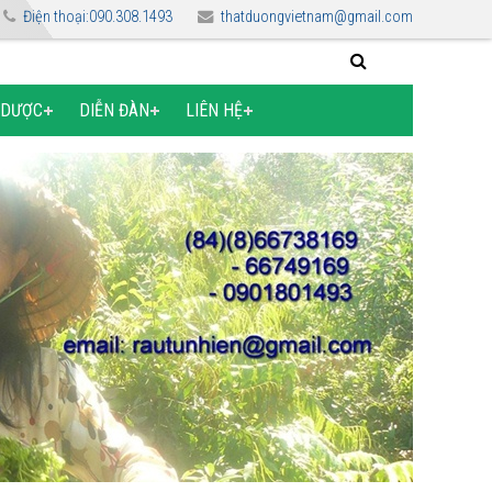
Điện thoại:090.308.1493
thatduongvietnam@gmail.com
 DƯỢC
DIỄN ĐÀN
LIÊN HỆ