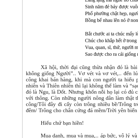
Sinh năm đẻ bảy được vuô
Phố phường chật hẹp, ngư
Bồng bế nhau lên nó ở non
Bắt chước ai ta chúc mấy lờ
Chúc cho khắp hết ở trong
Vua, quan, sĩ, thứ, người
Sao được cho ra cái giống 
Xã hội, thời đại cũng thừa nhận đó là bài
không giống Người”.. Vơ vét và vơ vét,.. đến lú
công khai bán hàng, khi mà con người ta hiểu
nhiên và Thiên nhiên thì lại không thể làm và “s
đó là Ngu, là Dốt. Nhưng khốn nỗi họ lại có đủ cả 
với thông. Còn những người nông dân làm thật thì
công/Tôi đây đi cấy còn trông nhiều bề/Trông tr
đêm/ Trông cho chân cứng đá mềm/Trời yên biển 
Hiểu chứ bạn hiền!
Mua danh, mua và mua,.. áp bức, vô lý và 