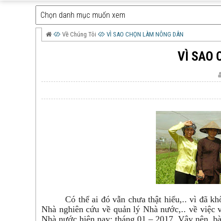
Về Chúng Tôi
VÌ SAO CHỌN LÀM NÔNG DÂN
VÌ SAO
Có thể ai đó vẫn chưa thật hiểu,.. vì đã k
Nhà nghiên cứu về quản lý Nhà nước,.. về việc 
Nhà nước hiện nay: tháng 01 – 2017. Vậy nên, bài