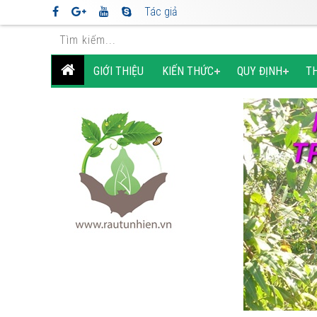
Tác giả
GIỚI THIỆU
KIẾN THỨC
QUY ĐỊNH
T