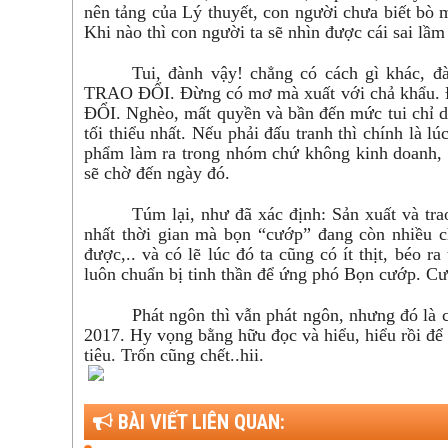
nên tảng của Lý thuyết, con người chưa biết bò mà
Khi nào thì con người ta sẽ nhìn được cái sai lầ
Tui, đành vậy! chẳng có cách gì khác, đ
TRAO ĐỔI. Đừng có mơ mà xuất với chả khẩu. 
ĐỔI. Nghèo, mất quyền và bần đến mức tui chỉ dám
tối thiểu nhất. Nếu phải đấu tranh thì chính là 
phẩm làm ra trong nhóm chứ không kinh doanh, mu
sẽ chờ đến ngày đó.
Túm lại, như đã xác định: Sản xuất và tr
nhất thời gian mà bọn “cướp” đang còn nhiều c
được,.. và có lẽ lúc đó ta cũng có ít thịt, béo 
luôn chuẩn bị tinh thần để ứng phó Bọn cướp. Cư
Phát ngôn thì vẫn phát ngôn, nhưng đó là 
2017. Hy vọng bằng hữu đọc và hiểu, hiểu rồi để
tiêu. Trốn cũng chết..hii.
BÀI VIẾT LIÊN QUAN: