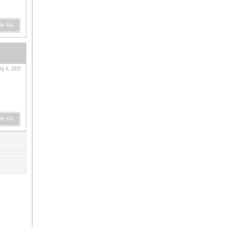
ản hồi
ng 6, 2021
ản hồi