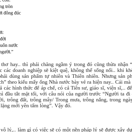
ng tròn
ời đông đúc
i:
 đời
 muôn nước
người.”
 thơ hay.. thì phải chăng ngầm ý trong đó cũng thừa nhận “
c các doanh nghiệp sẽ kiệt quệ, không thể sống nổi.. khi kh
 phải dùng sản phẩm tự nhiên và Thiên nhiên. Nhưng sản 
ạch” theo kiểu mấy ổng Nhà nước bày vẻ ra hiện nay.. Cái mà 
các hình thức để áp chế, có cả Tiên sư, giáo sĩ, viện sĩ,.. đ
 đầu tắt mặt tối, với câu nói của người trước “Người ta đi 
ời, trông đất, trông mây/ Trong mưa, trông nắng, trong ngày
lặng mới yên tấm lòng”. Vậy đó.
vô lý,.. làm gì có việc sẽ có một nền pháp lý sẽ được xây dự