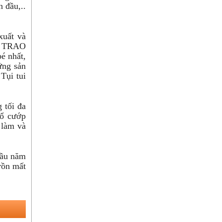
n đầu,..
xuất và
hữ TRAO
é nhất,
ững sản
Tụi tui
 tối đa
hổ cướp
 làm và
đầu năm
rồn mất