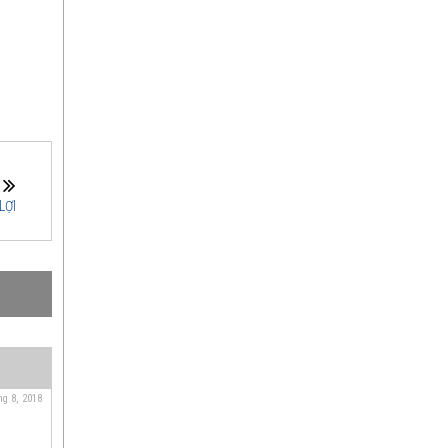
U
LỢI
ng 8, 2018