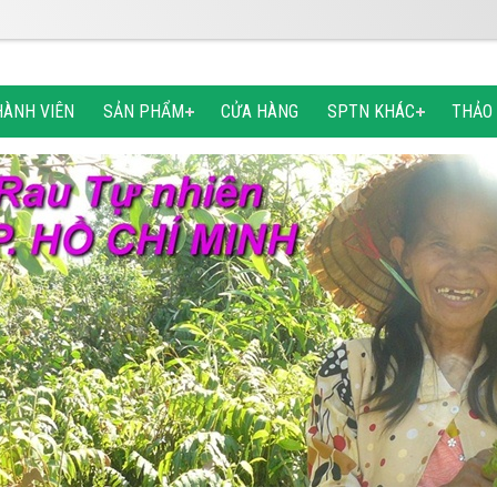
HÀNH VIÊN
SẢN PHẨM
CỬA HÀNG
SPTN KHÁC
THẢO