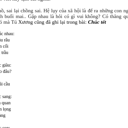
, sai lại chồng sai. Hệ lụy của xã hội là để ra những con ng
nh buổi mai.. Gặp nhau là hỏi có gì vui không? Có thăng qu
có mà Tú
Xương cũng đã ghi lại trong bài:
Chúc tết
úc nhau:
ầu râu
n cối
 trầu
 giàu:
o đâu?
ải cầu
 sang:
a quan
n lọng
àng
c con: