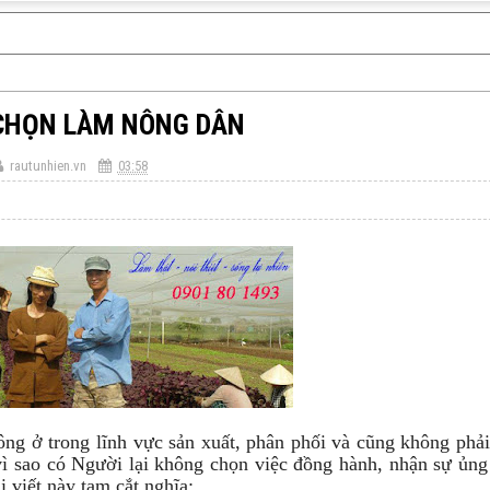
 CHỌN LÀM NÔNG DÂN
rautunhien.vn
03:58
hông ở trong lĩnh vực sản xuất, phân phối và cũng không phải
vì sao có Người lại không chọn việc đồng hành, nhận sự ủng
 viết này tạm cắt nghĩa: