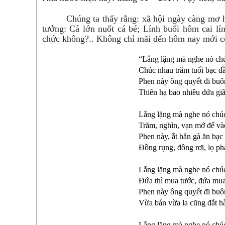
Chúng ta thấy rằng: xã hội ngày càng mơ hồ
tưởng: Cá lớn nuốt cá bé; Lính buổi hôm cai lí
chức không?.. Không chỉ mãi đến hôm nay mới 
“Lẳng lặng mà nghe nó ch
Chúc nhau trăm tuổi bạc đ
Phen này ông quyết đi buô
Thiên hạ bao nhiêu đứa giã
Lẳng lặng mà nghe nó chúc
Trăm, nghìn, vạn mớ để và
Phen này, ắt hẳn gà ăn bạc
Đồng rụng, đồng rơi, lọ ph
Lẳng lặng mà nghe nó chúc
Đứa thì mua tước, đứa mu
Phen này ông quyết đi buô
Vừa bán vừa la cũng đắt h
Lẳng lặng mà nghe nó chú