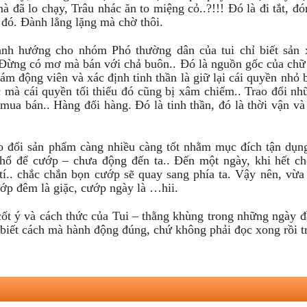
 đã lo chạy, Trâu nhác ăn to miệng cỏ..?!!! Đó là đi tắt, đó
m đó. Đành lẳng lặng mà chờ thôi.
ành hướng cho nhóm Phó thường dân của tui chỉ biết sản 
Đừng có mơ mà bán với chả buôn.. Đó là nguồn gốc của c
 động viên và xác định tinh thần là giữ lại cái quyền nhỏ b
lúc mà cái quyền tối thiểu đó cũng bị xâm chiếm.. Trao đổi nh
a bán.. Hàng đổi hàng. Đó là tinh thần, đó là thời vận và 
ao đổi sản phẩm càng nhiều càng tốt nhằm mục đích tận dụng
hổ để cướp – chưa động đến ta.. Đến một ngày, khi hết c
ra tí.. chắc chắn bọn cướp sẽ quay sang phía ta. Vậy nên, vừa
ớp đêm là giặc, cướp ngày là …hii.
cốt ý và cách thức của Tui – thằng khùng trong những ngày 
 biết cách mà hành động đúng, chứ không phải đọc xong rồi t