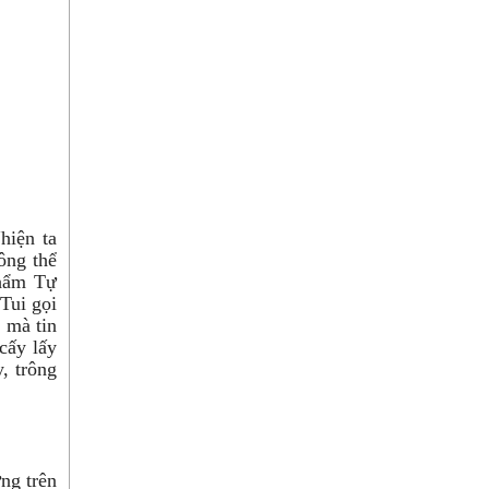
hiện ta
ông thể
phẩm Tự
Tui gọi
ể mà tin
cấy lấy
, trông
ng trên